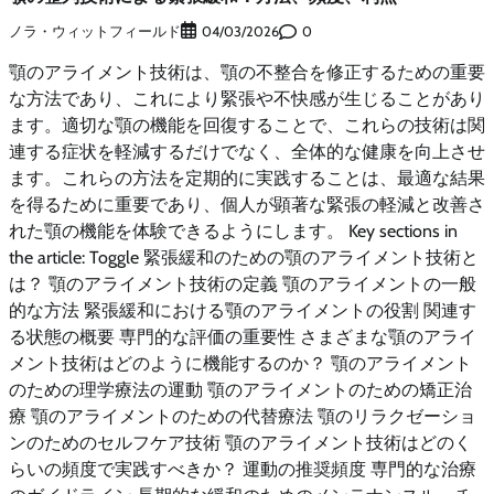
ノラ・ウィットフィールド
0
04/03/2026
顎のアライメント技術は、顎の不整合を修正するための重要
な方法であり、これにより緊張や不快感が生じることがあり
ます。適切な顎の機能を回復することで、これらの技術は関
連する症状を軽減するだけでなく、全体的な健康を向上させ
ます。これらの方法を定期的に実践することは、最適な結果
を得るために重要であり、個人が顕著な緊張の軽減と改善さ
れた顎の機能を体験できるようにします。 Key sections in
the article: Toggle 緊張緩和のための顎のアライメント技術と
は？ 顎のアライメント技術の定義 顎のアライメントの一般
的な方法 緊張緩和における顎のアライメントの役割 関連す
る状態の概要 専門的な評価の重要性 さまざまな顎のアライ
メント技術はどのように機能するのか？ 顎のアライメント
のための理学療法の運動 顎のアライメントのための矯正治
療 顎のアライメントのための代替療法 顎のリラクゼーショ
ンのためのセルフケア技術 顎のアライメント技術はどのく
らいの頻度で実践すべきか？ 運動の推奨頻度 専門的な治療