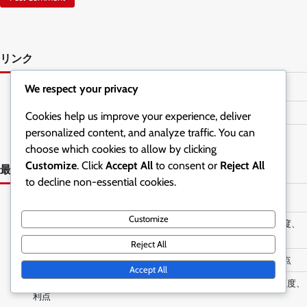
リンク
We respect your privacy
お問い合わせ
コンテンツ
Cookies help us improve your experience, deliver
personalized content, and analyze traffic. You can
私たちは誰か
choose which cookies to allow by clicking
Customize
. Click
Accept All
to consent or
Reject All
最近の投稿
to decline non-essential cookies.
顎と首の姿勢のアライメントチェック：方法、頻度、利点
Customize
緊張型頭痛緩和のためのウォールエンジェル：テクニック、頻度、
効果
Reject All
顎のリラクゼーションのための舌の位置付け：方法、効果、利点
Accept All
顎と首のリラクゼーションのためのTMJエクササイズ：種類、頻度、
利点