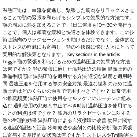
温熱圧迫は、血流を促進し、緊張した筋肉をリラックスさせ
ることで顎の緊張を和らげるシンプルで効果的な方法です。
顎の周辺に熱を加えることで、1日に何度も10〜20分間行う
ことで、個人は顕著な緩和と快適さを体験できます。この技
術は筋肉のリラクゼーションを助けるだけでなく、全体的な
ストレスの軽減にも寄与し、顎の不快感に悩む人々にとって
実用的な解決策となります。 Key sections in the article:
Toggle 顎の緊張を和らげるための温熱圧迫の効果的な方法
は何ですか？ 顎の緊張に適した温熱圧迫の種類 温熱圧迫の
準備手順 顎に温熱圧迫を適用する方法 適切な温度と適用時
間 温熱圧迫を使用する際の安全対策 最適な緩和のために温
熱圧迫はどのくらいの頻度で使用すべきですか？ 日常使用
の推奨頻度 温熱圧迫の使用をセルフケアのルーチンに組み
込む 過剰使用の兆候と中止すべき時期 温熱圧迫を使用する
ことの利点は何ですか？ 筋肉のリラクゼーションに対する
熱の生理的効果 温熱圧迫による血液循環の改善 効果に関す
る逸話的証拠と証言 冷却療法や薬剤との比較分析 顎の緊張
に寄与する基礎的な状態は何ですか？ ストレスやTMJ障害を