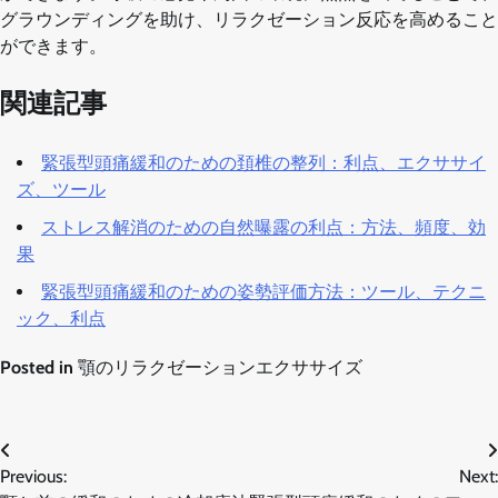
グラウンディングを助け、リラクゼーション反応を高めること
ができます。
関連記事
緊張型頭痛緩和のための頚椎の整列：利点、エクササイ
ズ、ツール
ストレス解消のための自然曝露の利点：方法、頻度、効
果
緊張型頭痛緩和のための姿勢評価方法：ツール、テクニ
ック、利点
Posted in
顎のリラクゼーションエクササイズ
Post
Previous:
Next:
navigation