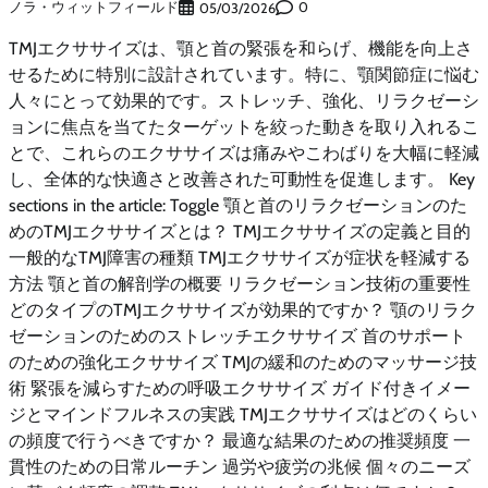
ノラ・ウィットフィールド
0
05/03/2026
TMJエクササイズは、顎と首の緊張を和らげ、機能を向上さ
せるために特別に設計されています。特に、顎関節症に悩む
人々にとって効果的です。ストレッチ、強化、リラクゼーシ
ョンに焦点を当てたターゲットを絞った動きを取り入れるこ
とで、これらのエクササイズは痛みやこわばりを大幅に軽減
し、全体的な快適さと改善された可動性を促進します。 Key
sections in the article: Toggle 顎と首のリラクゼーションのた
めのTMJエクササイズとは？ TMJエクササイズの定義と目的
一般的なTMJ障害の種類 TMJエクササイズが症状を軽減する
方法 顎と首の解剖学の概要 リラクゼーション技術の重要性
どのタイプのTMJエクササイズが効果的ですか？ 顎のリラク
ゼーションのためのストレッチエクササイズ 首のサポート
のための強化エクササイズ TMJの緩和のためのマッサージ技
術 緊張を減らすための呼吸エクササイズ ガイド付きイメー
ジとマインドフルネスの実践 TMJエクササイズはどのくらい
の頻度で行うべきですか？ 最適な結果のための推奨頻度 一
貫性のための日常ルーチン 過労や疲労の兆候 個々のニーズ