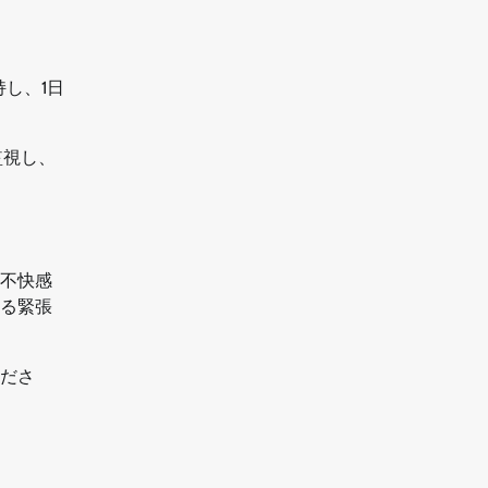
し、1日
監視し、
不快感
る緊張
ださ