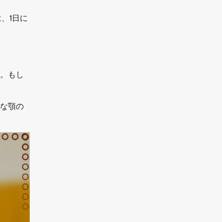
、1日に
。もし
な顎の