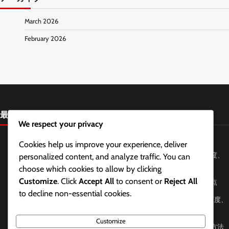
March 2026
February 2026
最近の投稿
We respect your privacy
顎と首の姿勢のアライメントチェック：方法、頻度、利点
Cookies help us improve your experience, deliver
緊張型頭痛緩和のためのウォールエンジェル：テクニック、頻度、
personalized content, and analyze traffic. You can
効果
choose which cookies to allow by clicking
Customize
. Click
Accept All
to consent or
Reject All
顎のリラクゼーションのための舌の位置付け：方法、効果、利点
to decline non-essential cookies.
顎と首のリラクゼーションのためのTMJエクササイズ：種類、頻度、
利点
Customize
緊張型頭痛を和らげるための座位姿勢調整：ヒント、ツール、方法