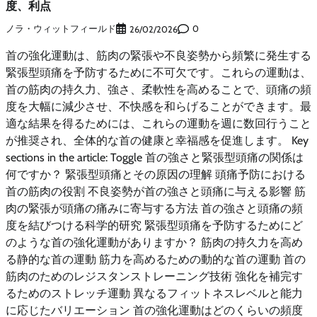
度、利点
ノラ・ウィットフィールド
0
26/02/2026
首の強化運動は、筋肉の緊張や不良姿勢から頻繁に発生する
緊張型頭痛を予防するために不可欠です。これらの運動は、
首の筋肉の持久力、強さ、柔軟性を高めることで、頭痛の頻
度を大幅に減少させ、不快感を和らげることができます。最
適な結果を得るためには、これらの運動を週に数回行うこと
が推奨され、全体的な首の健康と幸福感を促進します。 Key
sections in the article: Toggle 首の強さと緊張型頭痛の関係は
何ですか？ 緊張型頭痛とその原因の理解 頭痛予防における
首の筋肉の役割 不良姿勢が首の強さと頭痛に与える影響 筋
肉の緊張が頭痛の痛みに寄与する方法 首の強さと頭痛の頻
度を結びつける科学的研究 緊張型頭痛を予防するためにど
のような首の強化運動がありますか？ 筋肉の持久力を高め
る静的な首の運動 筋力を高めるための動的な首の運動 首の
筋肉のためのレジスタンストレーニング技術 強化を補完す
るためのストレッチ運動 異なるフィットネスレベルと能力
に応じたバリエーション 首の強化運動はどのくらいの頻度