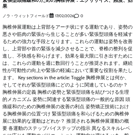
果
ノラ・ウィットフィールド
0
17/02/2026
胸椎伸展運動は上背部をアーチ状にする運動であり、姿勢の
悪さや筋肉の緊張から生じることが多い緊張型頭痛を軽減す
るための強力な手段となります。これらの運動は姿勢を改善
し、上背部や首の緊張を減少させることで、脊椎の整列を促
進し、不快感を和らげます。効果を最大限に引き出すために
は、これらの運動を週に数回行うことが推奨されます。継続
性が可動性の向上や緊張の軽減において重要な役割を果たし
ます。 Key sections in the article: Toggle 胸椎伸展とは何か、
そしてそれが緊張型頭痛にどのように関連しているのか？
胸椎伸展の定義 胸椎の姿勢と緊張型頭痛を結びつける生理
的メカニズム 姿勢に関連する緊張型頭痛の一般的な原因 頭
痛緩和のための胸椎伸展の改善の利点 姿勢矯正技術におけ
る胸椎伸展の位置づけ 緊張型頭痛を和らげるための胸椎伸
展に効果的な運動はどれか？ 推奨される胸椎伸展運動の概
要 各運動のステップバイステップの指示 異なるスキルレベ