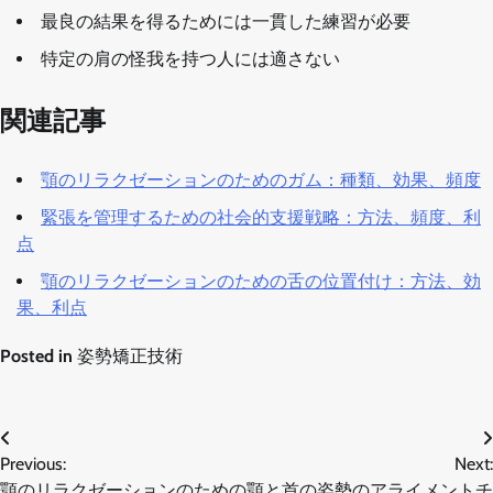
最良の結果を得るためには一貫した練習が必要
特定の肩の怪我を持つ人には適さない
関連記事
顎のリラクゼーションのためのガム：種類、効果、頻度
緊張を管理するための社会的支援戦略：方法、頻度、利
点
顎のリラクゼーションのための舌の位置付け：方法、効
果、利点
Posted in
姿勢矯正技術
Post
Previous:
Next:
navigation
顎のリラクゼーションのための
顎と首の姿勢のアライメントチ