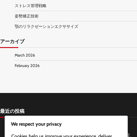
ストレス管理戦略
姿勢矯正技術
顎のリラクゼーションエクササイズ
アーカイブ
March 2026
February 2026
最近の投稿
We respect your privacy
顎と首の姿勢のアライメントチェック：方法、頻度、利点
緊張型頭痛緩和のためのウォールエンジェル：テクニック、頻度、
Cookies help us improve your experience, deliver