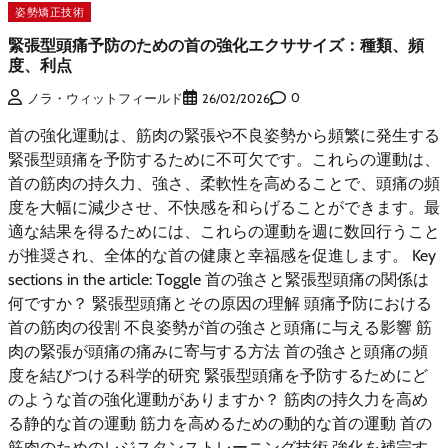
姿勢矯正技術
緊張型頭痛予防のための首の強化エクササイズ：種類、頻
度、利点
0
ノラ・ウィットフィールド
26/02/2026
首の強化運動は、筋肉の緊張や不良姿勢から頻繁に発生する
緊張型頭痛を予防するために不可欠です。これらの運動は、
首の筋肉の持久力、強さ、柔軟性を高めることで、頭痛の頻
度を大幅に減少させ、不快感を和らげることができます。最
適な結果を得るためには、これらの運動を週に数回行うこと
が推奨され、全体的な首の健康と幸福感を促進します。 Key
sections in the article: Toggle 首の強さと緊張型頭痛の関係は
何ですか？ 緊張型頭痛とその原因の理解 頭痛予防における
首の筋肉の役割 不良姿勢が首の強さと頭痛に与える影響 筋
肉の緊張が頭痛の痛みに寄与する方法 首の強さと頭痛の頻
度を結びつける科学的研究 緊張型頭痛を予防するためにど
のような首の強化運動がありますか？ 筋肉の持久力を高め
る静的な首の運動 筋力を高めるための動的な首の運動 首の
筋肉のためのレジスタンストレーニング技術 強化を補完す