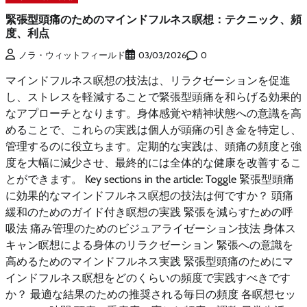
緊張型頭痛のためのマインドフルネス瞑想：テクニック、頻
度、利点
0
ノラ・ウィットフィールド
03/03/2026
マインドフルネス瞑想の技法は、リラクゼーションを促進
し、ストレスを軽減することで緊張型頭痛を和らげる効果的
なアプローチとなります。身体感覚や精神状態への意識を高
めることで、これらの実践は個人が頭痛の引き金を特定し、
管理するのに役立ちます。定期的な実践は、頭痛の頻度と強
度を大幅に減少させ、最終的には全体的な健康を改善するこ
とができます。 Key sections in the article: Toggle 緊張型頭痛
に効果的なマインドフルネス瞑想の技法は何ですか？ 頭痛
緩和のためのガイド付き瞑想の実践 緊張を減らすための呼
吸法 痛み管理のためのビジュアライゼーション技法 身体ス
キャン瞑想による身体のリラクゼーション 緊張への意識を
高めるためのマインドフルネス実践 緊張型頭痛のためにマ
インドフルネス瞑想をどのくらいの頻度で実践すべきです
か？ 最適な結果のための推奨される毎日の頻度 各瞑想セッ