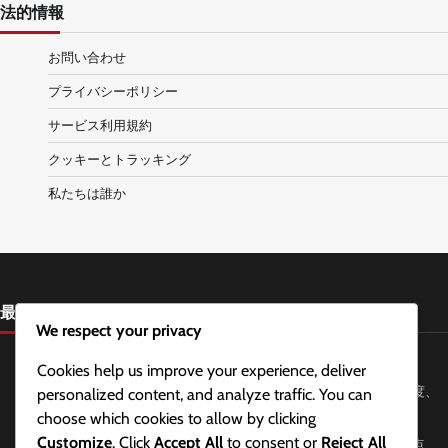
法的情報
お問い合わせ
プライバシーポリシー
サービス利用規約
クッキーとトラッキング
私たちは誰か
最近の投稿
We respect your privacy
顎と首の姿勢のアライメントチェック：方法、頻度、利点
Cookies help us improve your experience, deliver
緊張型頭痛緩和のためのウォールエンジェル：テクニック、頻度、
personalized content, and analyze traffic. You can
効果
choose which cookies to allow by clicking
Customize
. Click
Accept All
to consent or
Reject All
顎のリラクゼーションのための舌の位置付け：方法、効果、利点