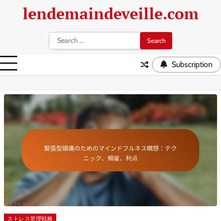
Skip
lendemaindeveille.com
to
content
Search
for:
Subscription
ストレス管理戦略