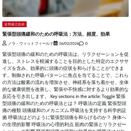
姿勢矯正技術
緊張型頭痛緩和のための呼吸法：方法、頻度、効果
0
ノラ・ウィットフィールド
26/02/2026
緊張型頭痛の緩和のための呼吸法は、リラクゼーションを促
進し、ストレスを軽減することを目的とした特定のエクササ
イズを含み、効果的に頭痛の症状を和らげることができま
す。制御された呼吸パターンに焦点を当てることで、これら
の方法は酸素の流れを増加させ、神経系を落ち着かせ、全体
的な健康状態を改善し、緊張や不快感に対するより効果的な
反応を引き出します。 Key sections in the article: Toggle 緊張
型頭痛の緩和のための呼吸法とは？ 呼吸法の定義 緊張型頭
痛の種類 頭痛緩和のメカニズム 呼吸法を支持する科学的証
拠 呼吸法はどのように緊張型頭痛を和らげるのか？ 身体へ
の生理的影響 呼吸法の心理的利点 筋肉の緊張とリラクゼー