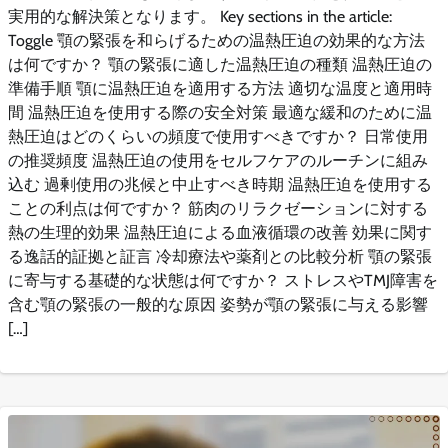
実用的な解決策となります。 Key sections in the article:
Toggle 顎の緊張を和らげるための温熱圧迫の効果的な方法
は何ですか？ 顎の緊張に適した温熱圧迫の種類 温熱圧迫の
準備手順 顎に温熱圧迫を適用する方法 適切な温度と適用時
間 温熱圧迫を使用する際の安全対策 最適な緩和のために温
熱圧迫はどのくらいの頻度で使用すべきですか？ 日常使用
の推奨頻度 温熱圧迫の使用をセルフケアのルーチンに組み
込む 過剰使用の兆候と中止すべき時期 温熱圧迫を使用する
ことの利点は何ですか？ 筋肉のリラクゼーションに対する
熱の生理的効果 温熱圧迫による血液循環の改善 効果に関す
る逸話的証拠と証言 冷却療法や薬剤との比較分析 顎の緊張
に寄与する基礎的な状態は何ですか？ ストレスやTMJ障害を
含む顎の緊張の一般的な原因 姿勢が顎の緊張に与える影響
[…]