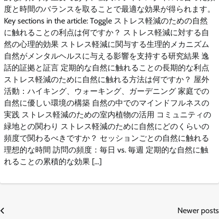
度と時間のバランスを取ることで最適な効果が得られます。
Key sections in the article: Toggle ストレス軽減のための自然
に触れることの利点は何ですか？ ストレス軽減に対する自
然の心理的効果 ストレス軽減に関与する生理的メカニズム
自然がメンタルヘルスに与える影響を支持する研究結果 逸
話的証拠と証言 定期的な自然に触れることの長期的な利点
ストレス軽減のために自然に触れる方法は何ですか？ 屋外
活動：ハイキング、ウォーキング、ガーデニング 家庭での
自然に優しい環境の構築 自然の中でのマインドフルネスの
実践 ストレス軽減のための室内植物の活用 コミュニティの
緑地との関わり ストレス軽減のために自然にどのくらいの
頻度で関わるべきですか？ セッションごとの自然に触れる
理想的な時間 訪問の頻度：毎日 vs. 毎週 定期的な自然に触
れることの累積的な効果 […]
Posts
Newer posts