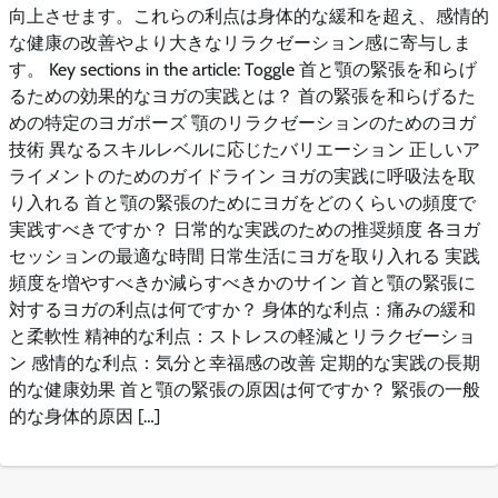
向上させます。これらの利点は身体的な緩和を超え、感情的
な健康の改善やより大きなリラクゼーション感に寄与しま
す。 Key sections in the article: Toggle 首と顎の緊張を和らげ
るための効果的なヨガの実践とは？ 首の緊張を和らげるた
めの特定のヨガポーズ 顎のリラクゼーションのためのヨガ
技術 異なるスキルレベルに応じたバリエーション 正しいア
ライメントのためのガイドライン ヨガの実践に呼吸法を取
り入れる 首と顎の緊張のためにヨガをどのくらいの頻度で
実践すべきですか？ 日常的な実践のための推奨頻度 各ヨガ
セッションの最適な時間 日常生活にヨガを取り入れる 実践
頻度を増やすべきか減らすべきかのサイン 首と顎の緊張に
対するヨガの利点は何ですか？ 身体的な利点：痛みの緩和
と柔軟性 精神的な利点：ストレスの軽減とリラクゼーショ
ン 感情的な利点：気分と幸福感の改善 定期的な実践の長期
的な健康効果 首と顎の緊張の原因は何ですか？ 緊張の一般
的な身体的原因 […]