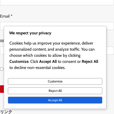
Email
*
We respect your privacy
Website
Cookies help us improve your experience, deliver
personalized content, and analyze traffic. You can
choose which cookies to allow by clicking
Customize
. Click
Accept All
to consent or
Reject All
Save my name, email, and website in this browser for the
to decline non-essential cookies.
next time I comment.
Customize
Reject All
Accept All
リンク