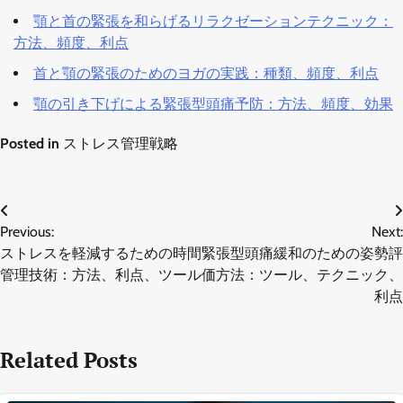
顎と首の緊張を和らげるリラクゼーションテクニック：
方法、頻度、利点
首と顎の緊張のためのヨガの実践：種類、頻度、利点
顎の引き下げによる緊張型頭痛予防：方法、頻度、効果
Posted in
ストレス管理戦略
Post
Previous:
Next:
navigation
ストレスを軽減するための時間
緊張型頭痛緩和のための姿勢評
管理技術：方法、利点、ツール
価方法：ツール、テクニック、
利点
Related Posts